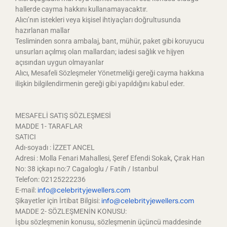
hallerde cayma hakkını kullanamayacaktır.
Alıcı’nın istekleri veya kişisel ihtiyaçları doğrultusunda
hazırlanan mallar
Tesliminden sonra ambalaj, bant, mühür, paket gibi koruyucu
unsurları açılmış olan mallardan; iadesi sağlık ve hijyen
açısından uygun olmayanlar
Alıcı, Mesafeli Sözleşmeler Yönetmeliği gereği cayma hakkına
ilişkin bilgilendirmenin gereği gibi yapıldığını kabul eder.
MESAFELİ SATIŞ SÖZLEŞMESİ
MADDE 1- TARAFLAR
SATICI
Adı-soyadı : İZZET ANCEL
Adresi : Molla Fenari Mahallesi, Şeref Efendi Sokak, Çırak Han
No: 38 içkapı no:7 Cagaloglu / Fatih / Istanbul
Telefon: 02125222236
info@celebrityjewellers.com
E-mail:
info@celebrityjewellers.com
Şikayetler için İrtibat Bilgisi:
MADDE 2- SÖZLEŞMENİN KONUSU:
İşbu sözleşmenin konusu, sözleşmenin üçüncü maddesinde