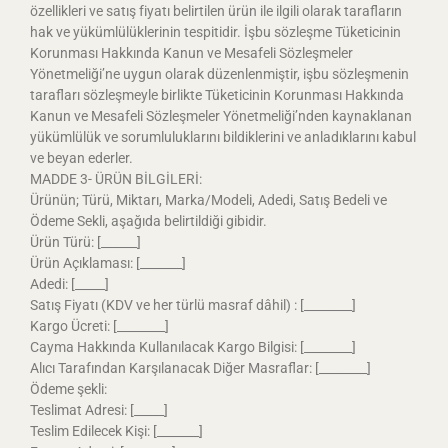
özellikleri ve satış fiyatı belirtilen ürün ile ilgili olarak tarafların
hak ve yükümlülüklerinin tespitidir. İşbu sözleşme Tüketicinin
Korunması Hakkında Kanun ve Mesafeli Sözleşmeler
Yönetmeliği’ne uygun olarak düzenlenmiştir, işbu sözleşmenin
tarafları sözleşmeyle birlikte Tüketicinin Korunması Hakkında
Kanun ve Mesafeli Sözleşmeler Yönetmeliği’nden kaynaklanan
yükümlülük ve sorumluluklarını bildiklerini ve anladıklarını kabul
ve beyan ederler.
MADDE 3- ÜRÜN BİLGİLERİ:
Ürünün; Türü, Miktarı, Marka/Modeli, Adedi, Satış Bedeli ve
Ödeme Sekli, aşağıda belirtildiği gibidir.
Ürün Türü: [______]
Ürün Açıklaması: [_______]
Adedi: [_____]
Satış Fiyatı (KDV ve her türlü masraf dâhil) : [________]
Kargo Ücreti: [________]
Cayma Hakkında Kullanılacak Kargo Bilgisi: [________]
Alıcı Tarafından Karşılanacak Diğer Masraflar: [________]
Ödeme şekli:
Teslimat Adresi: [_____]
Teslim Edilecek Kişi: [_______]