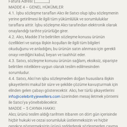
Fatura Adresi: [________]
MADDE 4 – GENEL HÜKÜMLER
4.1. İşbu sözleşme tarafları Alıcı ile Satıcı olup işbu sözleşmenin
yerine getirilmesi ile ilgili tüm yükümlülük ve sorumluluklar
taraflara aittir. İşbu sözleşme Alıcı tarafından elektronik olarak
onaylandığı tarihte yürürlüğe girer.
4.2. Alıcı, Madde 3’te belirtilen sözleşme konusu ürünün
özellikleri ve satışa ilişkin koşulları ile ilgili tüm bilgileri
okuduğunu ve anladığını, bu ürünün satın alınması için gerekli
onayı verdiğini kabul, beyan ve taahhüt eder.
4.3. Satıcı, sözleşme konusu ürünün sağlam, eksiksiz, siparişte
belirtilen niteliklere uygun olarak teslim edilmesinden
sorumludur.
4.4. Satıcı, Alıcı’nın işbu sözleşmeden doğan hususlara ilişkin
şikayetlerini makul bir süre ve şekilde çözüme kavuşturmak için
elinden gelen çabayı gösterecektir. Alıcı, her türlü şikayetlerini
info@celebrityjewellers.com
üzerinden mesaj iletmek yöntemi
ile Satıcı’ya yöneltebilecektir.
MADDE – 5 CAYMA HAKKI:
Alıcı; ürünü teslim aldığı tarihten itibaren on dört gün içerisinde
hiçbir hukuki ve cezai sorumluluk üstlenmeksizin ve hiçbir
gerekçe göstermeksizin ürünü reddederek sözleşmeden cayma