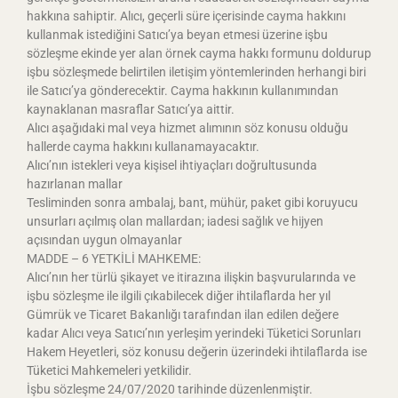
hakkına sahiptir. Alıcı, geçerli süre içerisinde cayma hakkını
kullanmak istediğini Satıcı’ya beyan etmesi üzerine işbu
sözleşme ekinde yer alan örnek cayma hakkı formunu doldurup
işbu sözleşmede belirtilen iletişim yöntemlerinden herhangi biri
ile Satıcı’ya gönderecektir. Cayma hakkının kullanımından
kaynaklanan masraflar Satıcı’ya aittir.
Alıcı aşağıdaki mal veya hizmet alımının söz konusu olduğu
hallerde cayma hakkını kullanamayacaktır.
Alıcı’nın istekleri veya kişisel ihtiyaçları doğrultusunda
hazırlanan mallar
Tesliminden sonra ambalaj, bant, mühür, paket gibi koruyucu
unsurları açılmış olan mallardan; iadesi sağlık ve hijyen
açısından uygun olmayanlar
MADDE – 6 YETKİLİ MAHKEME:
Alıcı’nın her türlü şikayet ve itirazına ilişkin başvurularında ve
işbu sözleşme ile ilgili çıkabilecek diğer ihtilaflarda her yıl
Gümrük ve Ticaret Bakanlığı tarafından ilan edilen değere
kadar Alıcı veya Satıcı’nın yerleşim yerindeki Tüketici Sorunları
Hakem Heyetleri, söz konusu değerin üzerindeki ihtilaflarda ise
Tüketici Mahkemeleri yetkilidir.
İşbu sözleşme 24/07/2020 tarihinde düzenlenmiştir.