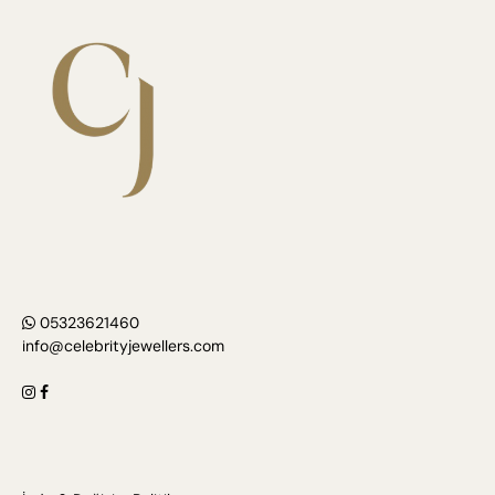
05323621460
info@celebrityjewellers.com