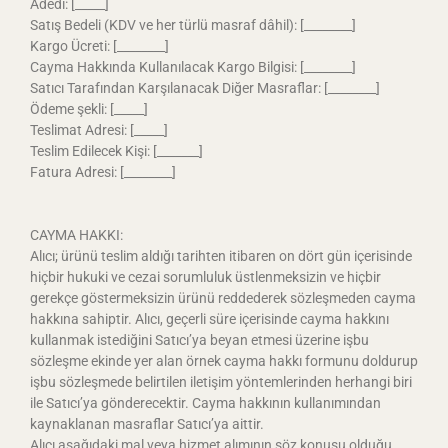
Adedi: [_____]
Satış Bedeli (KDV ve her türlü masraf dâhil): [________]
Kargo Ücreti: [________]
Cayma Hakkında Kullanılacak Kargo Bilgisi: [________]
Satıcı Tarafından Karşılanacak Diğer Masraflar: [________]
Ödeme şekli: [_____]
Teslimat Adresi: [_____]
Teslim Edilecek Kişi: [_______]
Fatura Adresi: [________]
CAYMA HAKKI:
Alıcı; ürünü teslim aldığı tarihten itibaren on dört gün içerisinde
hiçbir hukuki ve cezai sorumluluk üstlenmeksizin ve hiçbir
gerekçe göstermeksizin ürünü reddederek sözleşmeden cayma
hakkına sahiptir. Alıcı, geçerli süre içerisinde cayma hakkını
kullanmak istediğini Satıcı’ya beyan etmesi üzerine işbu
sözleşme ekinde yer alan örnek cayma hakkı formunu doldurup
işbu sözleşmede belirtilen iletişim yöntemlerinden herhangi biri
ile Satıcı’ya gönderecektir. Cayma hakkının kullanımından
kaynaklanan masraflar Satıcı’ya aittir.
Alıcı aşağıdaki mal veya hizmet alımının söz konusu olduğu