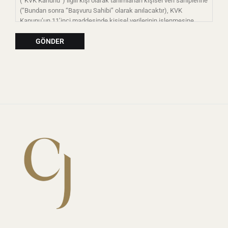
(“KVK Kanunu”) ilgili kişi olarak tanımlanan kişisel veri sahiplerine
(“Bundan sonra “Başvuru Sahibi” olarak anılacaktır), KVK
Kanunu’un 11’inci maddesinde kişisel verilerinin işlenmesine
ilişkin birtakım taleplerde bulunma hakkı tanınmıştır.
Kanun kapsamında kişisel veriler “kimliği belirli veya belirlenebilir
gerçek kişiye ilişkin her türlü bilgi” olarak; işleme ise “kişisel
verilerin tamamen veya kısmen otomatik olan ya da herhangi bir
veri kayıt sisteminin parçası olmak kaydıyla otomatik olmayan
yollarla elde edilmesi, kaydedilmesi, depolanması, muhafaza
edilmesi, değiştirilmesi, yeniden düzenlenmesi, açıklanması,
aktarılması, devralınması, elde edilebilir hâle getirilmesi,
sınıflandırılması ya da kullanılmasının engellenmesi gibi veriler
üzerinde gerçekleştirilen her türlü işlem” olarak tanımlanmıştır.
Aydınlatma Metni’nin Amacı ve Şirketimizin Veri Sorumlusu
Konumu:
Şirketimiz , müşterilere ilişkin kişisel veriler bakımından 6698
sayılı Kişisel Verilerin Korunması Kanunu (“KVK”) 10.
maddesinden aydınlatma yükümlülüğünü yerine getirmek
amacıyla aşağıdaki açıklamaları müşterilerimizin ve web-sitemizi
ve/veya mobil uygulamalarımızı kullanan 3. kişilerin dikkatine