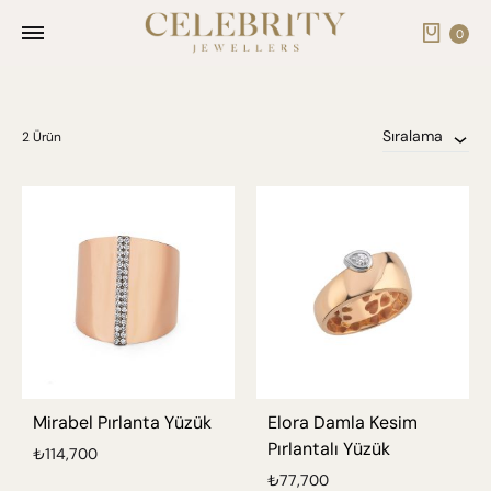
Cart
0
Sıralama
2 Ürün
Mirabel Pırlanta Yüzük
Elora Damla Kesim
Pırlantalı Yüzük
₺
114,700
₺
77,700