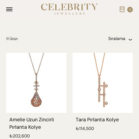
Cart
0
Sıralama
11 Ürün
Amelie Uzun Zincirli
Tara Pırlanta Kolye
Pırlanta Kolye
₺
114,500
₺
202,600