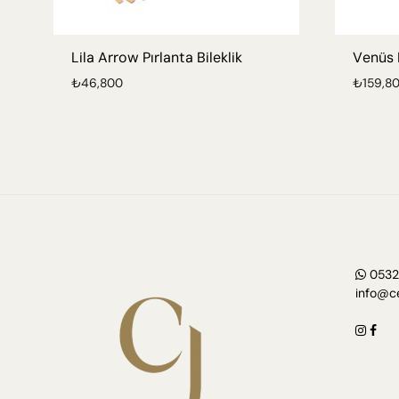
Lila Arrow Pırlanta Bileklik
Venüs P
₺
46,800
₺
159,8
0532
info@ce