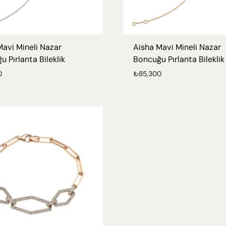
KOLYE
Mavi Mineli Nazar
Aisha Mavi Mineli Nazar
BRIDAL
 Pırlanta Bileklik
Boncuğu Pırlanta Bileklik
KÜPE
0
₺
85,300
YÜZÜK
KOLYE
BILEKLIK