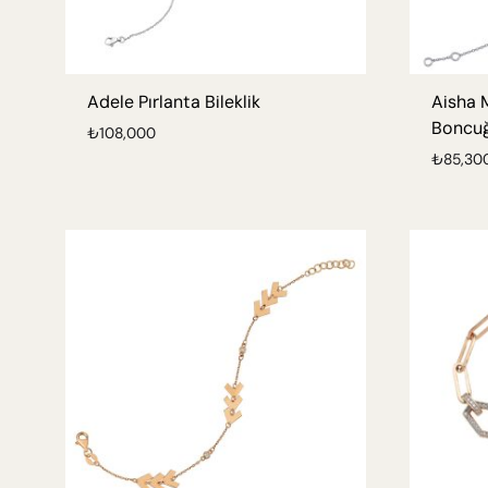
Adele Pırlanta Bileklik
Aisha 
DAY & NIGHT
GIFT LINE
Boncuğu
₺
108,000
KÜPE
KÜPE
₺
85,30
YÜZÜK
KOLYE
KOLYE
BILEKLIK
BILEKLIK
ŞAHMERAN
YÜZÜK