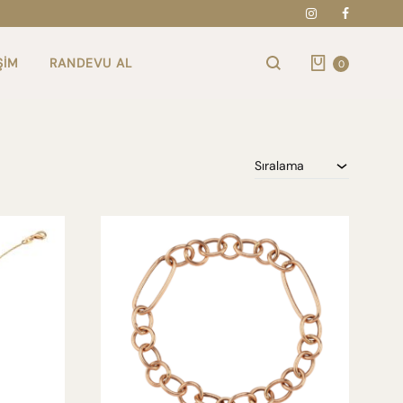
Instagram
Faceboo
Cart
ŞIM
RANDEVU AL
0
Arama
Sıralama