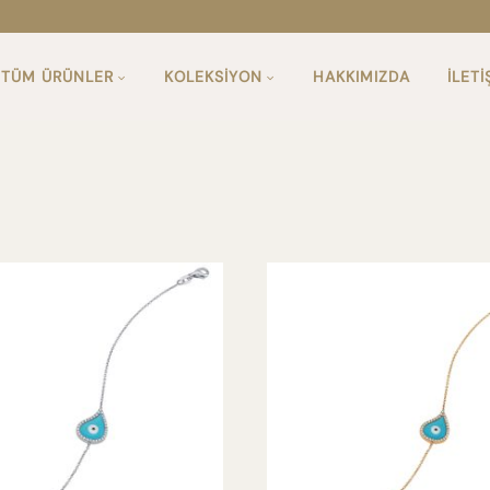
TÜM ÜRÜNLER
KOLEKSIYON
HAKKIMIZDA
İLETI
MIX & MATCH
KÜPE
ONE & ONLY
HALKA KÜPE
HARF KÜPE
KÜPE UCU
PIN KÜPE