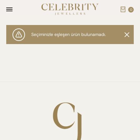
Cart
0
Seçiminizle eşleşen ürün bulunamadı.