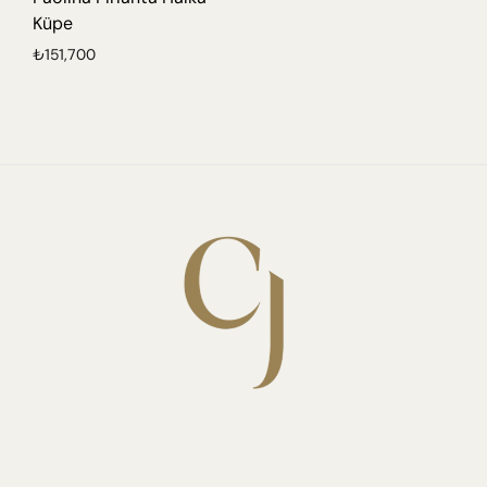
Küpe
₺
151,700