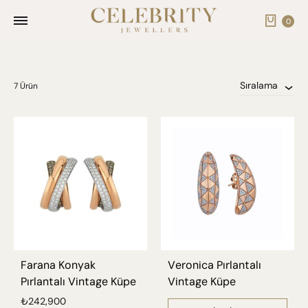
Cart
0
Sıralama
7 Ürün
Farana Konyak
Veronica Pırlantalı
Pırlantalı Vintage Küpe
Vintage Küpe
₺
242,900