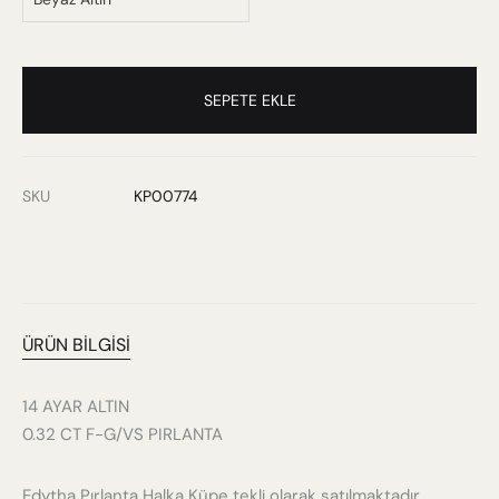
SEPETE EKLE
SKU
KP00774
ÜRÜN BILGISI
14 AYAR ALTIN
0.32 CT F-G/VS PIRLANTA
Edytha Pırlanta Halka Küpe tekli olarak satılmaktadır.