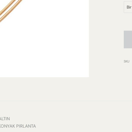
KOLYE
BRIDAL
KÜPE
YÜZÜK
SKU
KOLYE
BILEKLIK
ALTIN
 KONYAK PIRLANTA