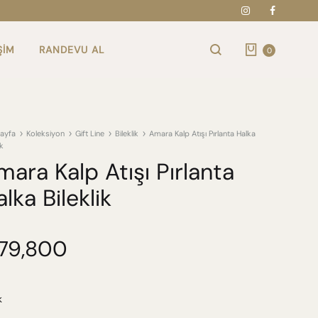
Instagram
Faceboo
Cart
ŞIM
RANDEVU AL
0
Arama
ayfa
Koleksiyon
Gift Line
Bileklik
Amara Kalp Atışı Pırlanta Halka
ik
mara Kalp Atışı Pırlanta
lka Bileklik
79,800
k