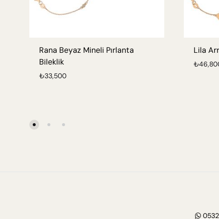
Rana Beyaz Mineli Pırlanta
Lila Ar
Bileklik
₺
46,80
₺
33,500
0532