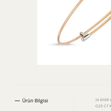
DAY & NIGHT
GIFT LINE
KÜPE
KÜPE
YÜZÜK
KOLYE
KOLYE
BILEKLIK
BILEKLIK
ŞAHMERAN
YÜZÜK
Ürün Bilgisi
14 AYAR 
0.25 CT