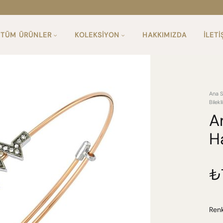
TÜM ÜRÜNLER
KOLEKSIYON
HAKKIMIZDA
İLETI
MIX & MATCH
Ana S
Bilekl
KÜPE
A
ONE & ONLY
Ha
HALKA KÜPE
HARF KÜPE
₺
KÜPE UCU
PIN KÜPE
Ren